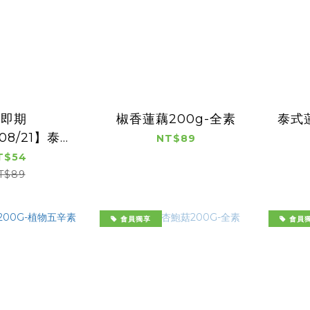
【即期
椒香蓮藕200g-全素
泰式
/08/21】泰式
NT$89
00G-植物五
T$54
辛素
T$89
會員獨享
會員