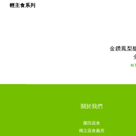
輕主食系列
金鑽鳳梨釀
N
關於我們
蘭田蔬食
獨立蔬食廠房