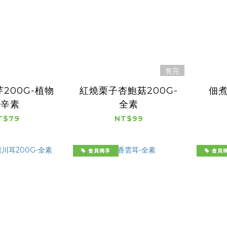
售完
200G-植物
紅燒栗子杏鮑菇200G-
佃煮
五辛素
全素
T$79
NT$99
會員獨享
會員