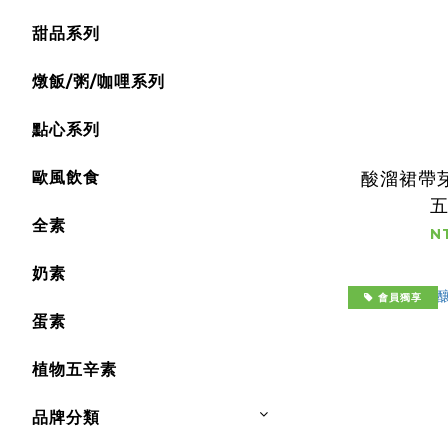
甜品系列
燉飯/粥/咖哩系列
點心系列
酸溜裙帶芽
歐風飲食
全素
N
奶素
會員獨享
蛋素
植物五辛素
品牌分類