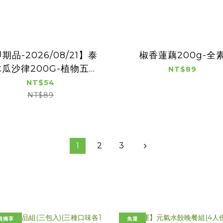
期品-2026/08/21】泰
椒香蓮藕200g-全
瓜沙律200G-植物五辛
NT$89
素
NT$54
NT$89
1
2
3
員獨享
免運