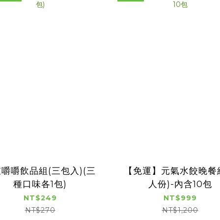
啵嚼嚼飲品組(三包入)(三
【免運】元氣水餃晚餐組
種口味各1包)
人份)-內含10包
NT$249
NT$999
NT$270
NT$1,200