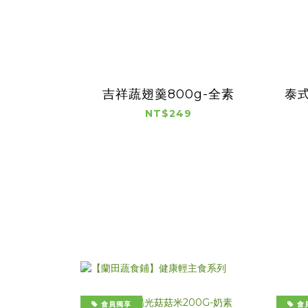
吉祥蔬翅羹800g-全素
泰式
NT$249
會員獨享
會