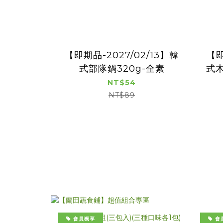
【即期品-2027/02/13】韓
【即
式部隊鍋320g-全素
式木
NT$54
NT$89
會員獨享
會