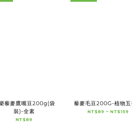
樂藜麥鷹嘴豆200g(袋
藜麥毛豆200G-植物
裝)-全素
NT$89 ~ NT$159
NT$89