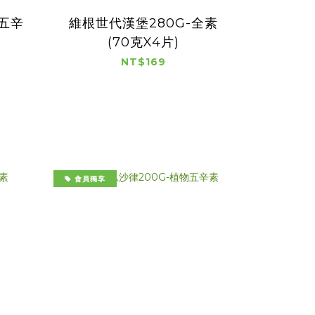
物五辛
維根世代漢堡280G-全素
(70克X4片)
NT$169
會員獨享