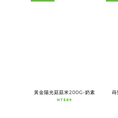
黃金陽光菇菇米200G-奶素
蒔
NT$89