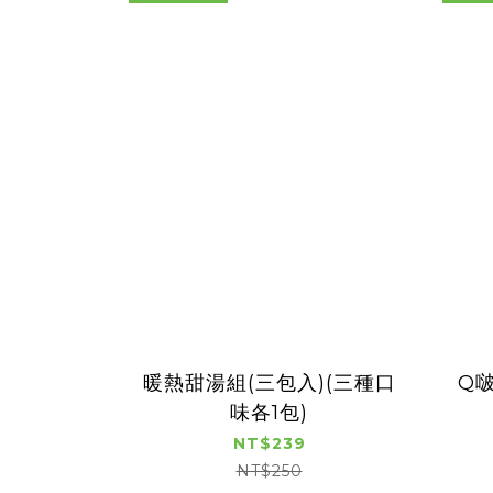
暖熱甜湯組(三包入)(三種口
Q
味各1包)
NT$239
NT$250