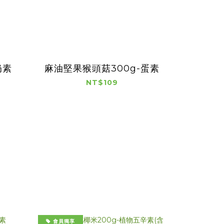
奶素
麻油堅果猴頭菇300g-蛋素
NT$109
會員獨享