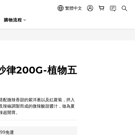
繁體中文
購物流程
立即購買
律200G-植物五
搭配微辣香甜的紫洋蔥以及紅蘿蔔，拌入
及辣椒調製而成的微辣酸甜醬汁，做為夏
辣超開胃。
99免運