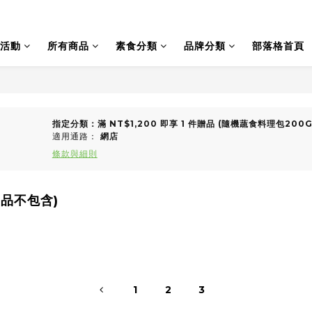
活動
所有商品
素食分類
品牌分類
部落格首頁
指定分類：滿 NT$1,200 即享 1 件贈品 (隨機蔬食料理包200G*
適用通路：
網店
條款與細則
動品不包含)
1
2
3