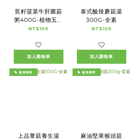
莧籽菠菜牛肝菌菇
泰式酸辣蘑菇湯
粥400G-植物五辛
300G-全素
素(含蛋)
NT$109
NT$109
加入購物車
加入購物車
會員獨享
會員獨享
上品蕈菇養生湯
麻油堅果猴頭菇