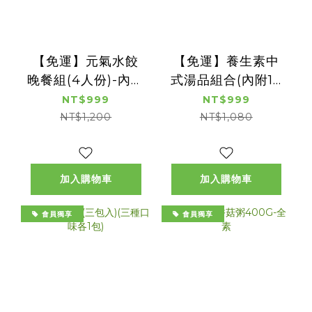
【免運】元氣水餃
【免運】養生素中
晚餐組(4人份)-內含
式湯品組合(內附10
10包
包)
NT$999
NT$999
NT$1,200
NT$1,080
加入購物車
加入購物車
會員獨享
會員獨享