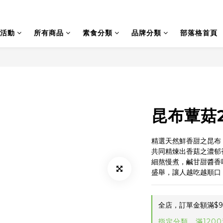
活動
所有商品
素食分類
品牌分類
部落格首頁
昆布蕈菇2
精選天然鮮香甜之昆布
共同精煉出香菇之濃郁
細熬慢煮，鹹甘甜醬香
盛舉，讓人越吃越順口
全店，訂單金額滿$9
指定分類，滿120