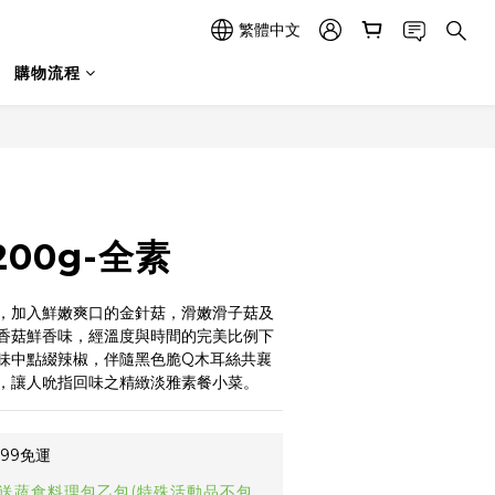
繁體中文
購物流程
立即購買
00g-全素
，加入鮮嫩爽口的金針菇，滑嫩滑子菇及
香菇鮮香味，經溫度與時間的完美比例下
味中點綴辣椒，伴隨黑色脆Q木耳絲共襄
，讓人吮指回味之精緻淡雅素餐小菜。
99免運
0送蔬食料理包乙包(特殊活動品不包