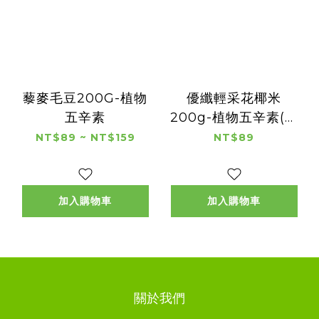
藜麥毛豆200G-植物
優纖輕采花椰米
五辛素
200g-植物五辛素(含
蛋)
NT$89 ~ NT$159
NT$89
加入購物車
加入購物車
關於我們