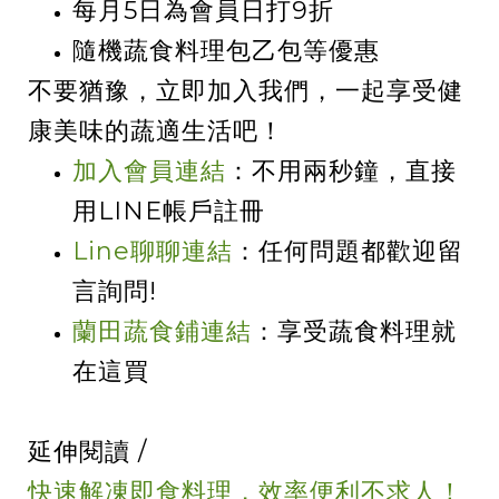
每月
5
日為會員日打
9
折
隨機蔬食料理包乙包等優惠
不要猶豫，立即加入我們，一起享受健
康美味的蔬適生活吧！
加入會員連結
：不用兩秒鐘，直接
用
LINE
帳戶註冊
Line聊聊連結
：任何問題都歡迎留
言詢問
!
蘭田蔬食鋪連結
：享受蔬食料理就
在這買
延伸閱讀 /
快速解凍即食料理，效率便利不求人！