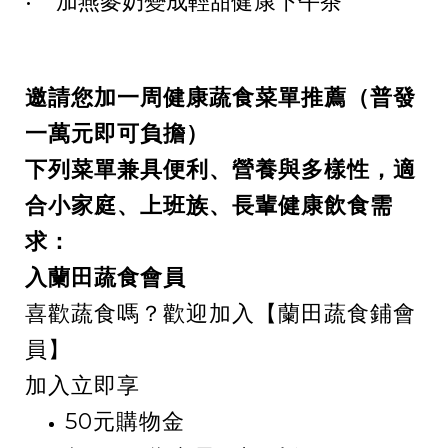
• 加燕麥奶變成輕甜健康下午茶
邀請您加一周健康蔬食菜單推薦（普發
一萬元即可負擔）
下列菜單兼具便利、營養與多樣性，適
合小家庭、上班族、長輩健康飲食需
求：
入蘭田蔬食會員
喜歡蔬食嗎？歡迎加入【蘭田蔬食鋪會
員】
加入立即享
50
元購物金