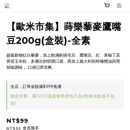
【歐米市集】蒔樂藜麥鷹嘴
豆200g(盒裝)-全素
超級穀物紅白藜麥，加上飽滿鮮綠毛豆、鷹嘴豆、紅、黃椒丁及
香甜玉米粒，多層次的咀嚼口感，再加上義大利初榨橄欖油與黑
胡椒調味， 口感Q彈清爽。
全店，訂單金額滿$999免運
指定分類，滿1200送蔬食料理包乙包(特殊活動品不包
含)
NT$99
會員獨享
NT$95